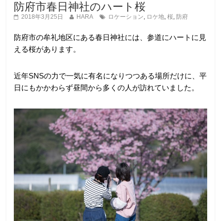
防府市春日神社のハート桜
2018年3月25日
HARA
ロケーション
,
ロケ地
,
桜
,
防府
防府市の牟礼地区にある春日神社には、参道にハートに見
える桜があります。
近年SNSの力で一気に有名になりつつある場所だけに、平
日にもかかわらず昼間から多くの人が訪れていました。