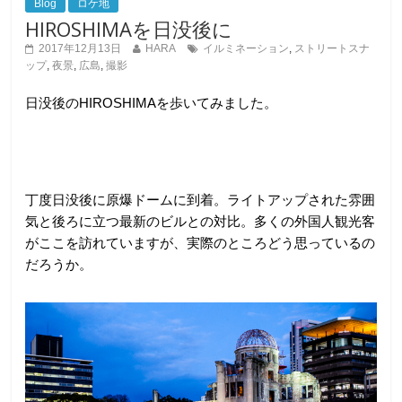
Blog
ロケ地
HIROSHIMAを日没後に
2017年12月13日
HARA
イルミネーション
,
ストリートスナ
ップ
,
夜景
,
広島
,
撮影
日没後のHIROSHIMAを歩いてみました。
丁度日没後に原爆ドームに到着。ライトアップされた雰囲
気と後ろに立つ最新のビルとの対比。多くの外国人観光客
がここを訪れていますが、実際のところどう思っているの
だろうか。