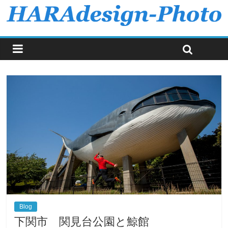
Blog
下関市 関見台公園と鯨館