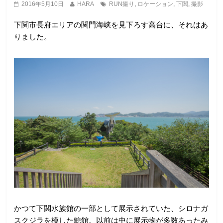
2016年5月10日
HARA
RUN撮り
,
ロケーション
,
下関
,
撮影
下関市長府エリアの関門海峡を見下ろす高台に、それはあ
りました。
かつて下関水族館の一部として展示されていた、シロナガ
スクジラを模した鯨館。以前は中に展示物が多数あったみ